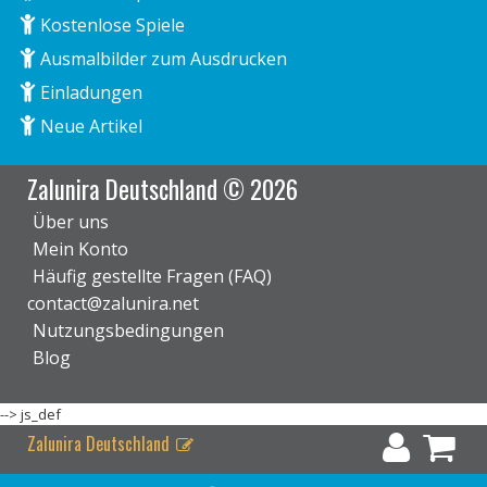
Kostenlose Spiele
Ausmalbilder zum Ausdrucken
Einladungen
Neue Artikel
Zalunira Deutschland © 2026
Über uns
Mein Konto
Häufig gestellte Fragen (FAQ)
contact@zalunira.net
Nutzungsbedingungen
Blog
-->
js_def
Zalunira Deutschland