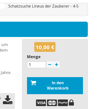
!
Schatzsuche Lineus der Zauberer - 4-5
es um
10,00 €
 dem
Menge
Jahre.
In den
Warenkorb
n