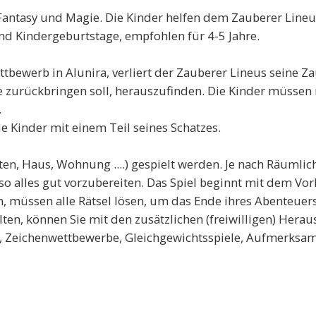
 Fantasy und Magie. Die Kinder helfen dem Zauberer Line
und Kindergeburtstage, empfohlen für 4-5 Jahre.
werb in Alunira, verliert der Zauberer Lineus seine Zaube
e zurückbringen soll, herauszufinden. Die Kinder müssen 
.
e Kinder mit einem Teil seines Schatzes.
en, Haus, Wohnung ....) gespielt werden. Je nach Räumlich
 so alles gut vorzubereiten. Das Spiel beginnt mit dem Vo
n, müssen alle Rätsel lösen, um das Ende ihres Abenteuer
lten, können Sie mit den zusätzlichen (freiwilligen) Herau
, Zeichenwettbewerbe, Gleichgewichtsspiele, Aufmerksamke