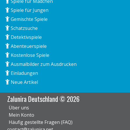
Spiele für Mädchen
Spiele für Jungen
Gemischte Spiele
Schatzsuche
Detektivspiele
Abenteuerspiele
Kostenlose Spiele
Ausmalbilder zum Ausdrucken
Einladungen
Neue Artikel
Zalunira Deutschland © 2026
Über uns
Mein Konto
Häufig gestellte Fragen (FAQ)
contact@zalunira.net