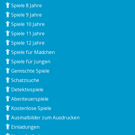
Spiele 8 Jahre
Spiele 9 Jahre
Spiele 10 Jahre
Spiele 11 Jahre
Spiele 12 Jahre
Spiele für Mädchen
Spiele für Jungen
Gemischte Spiele
Schatzsuche
Detektivspiele
Abenteuerspiele
Kostenlose Spiele
Ausmalbilder zum Ausdrucken
Einladungen