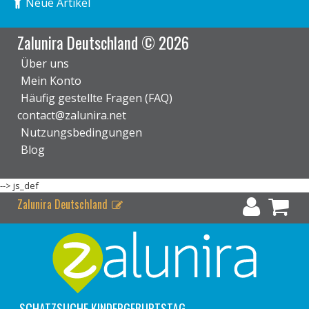
Neue Artikel
Zalunira Deutschland © 2026
Über uns
Mein Konto
Häufig gestellte Fragen (FAQ)
contact@zalunira.net
Nutzungsbedingungen
Blog
-->
js_def
Zalunira Deutschland
SCHATZSUCHE KINDERGEBURTSTAG